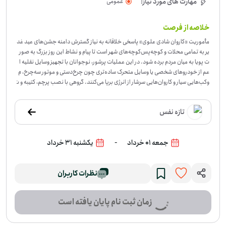
مهارت های مورد نیاز:
عمومی
خلاصه از فرصت
مأموریت «کاروان شادی علوی» پاسخی خلاقانه به نیاز گسترش دامنه جشن‌های عید غد
یر به تمامی محلات و کوچه‌پس‌کوچه‌های شهر است تا پیام و نشاط این روز بزرگ به صور
ت پویا به میان مردم برده شود. در این عملیات پرشور، نوجوانان با تجهیز وسایل نقلیه ا
عم از خودروهای شخصی یا وسایل متحرک ساده‌تری چون چرخ‌دستی و موتور سه‌چرخ، م
وکب‌هایی سیار و کاروان‌هایی سرشار از انرژی برپا می‌کنند. گروهی با نصب پرچم، کتیبه و ت
زئینات چشم‌نواز بر روی خودروها و راه‌اندازی سیستم‌های صوتی برای پخش مولودی و
سرودهای حماسی، یک هیئت سیار را در سطح خیابان‌ها به حرکت درمی‌آورند و با توقف‌ها
تازه نفس
ی کوتاه و مدیریت‌شده در میادین و مجتمع‌های مسکونی، به توزیع شیرینی و هدایا می‌پ
ردازند. در سویی دیگر، هسته‌های عملیاتی با خلاقیتی مثال‌زدنی، چرخ‌دستی‌ها را به کلم
ن‌های شربت، لیوان و بلندگوهای قابل‌حمل مجهز کرده و به عنوان موکب‌های کوچک و
-
جمعه 01 خرداد
یکشنبه 31 خرداد
چابک، به دل کوچه‌های باریک و مغازه‌های محلی می‌روند. این حرکت چهره‌به‌چهره و ص
میمی، فضای عید را به شکلی ملموس در تمام شریان‌های محله جاری می‌سازد و تضمی
ن می‌کند که حتی در نقاطی که امکان برپایی ایستگاه‌های ثابت وجود ندارد، هیچ رهگذر
ی از حلاوت سرشار جشن ولایت بی‌نصیب نماند.
-
نظرات کاربران
در این فرصت، داوطلب‌ها بخشی از ی
ک کاروان سیار می‌شوند که حال‌وهوای عید غدیر را از خیابان‌های اصلی تا کوچه‌ها و مجت
مع‌های مسکونی می‌برد. کار می‌تواند از آماده‌سازی و تزئین خودرو، چرخ‌دستی یا موتور
زمان ثبت نام پایان یافته است
سه‌چرخ شروع شود و تا پخش سرود، توزیع شربت، شیرینی و هدایا در توقف‌های کوتاه اد
امه پیدا کند. این فعالیت برای کسانی مناسب است که از کار گروهی، نظم در اجرا و حضو
ر در فضای محله لذت می‌برند. این برنامه در همه استان‌ها برگزار می‌شود و هدفش این ا