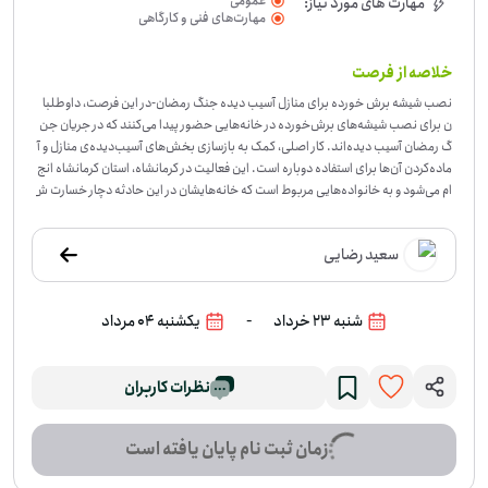
عمومی
مهارت های مورد نیاز:
مهارت‌های فنی و کارگاهی
خلاصه از فرصت
نصب شیشه برش خورده برای منازل آسیب دیده جنگ رمضان
-
در این فرصت، داوطلبا
ن برای نصب شیشه‌های برش‌خورده در خانه‌هایی حضور پیدا می‌کنند که در جریان جن
گ رمضان آسیب دیده‌اند. کار اصلی، کمک به بازسازی بخش‌های آسیب‌دیده‌ی منازل و آ
ماده‌کردن آن‌ها برای استفاده دوباره است. این فعالیت در کرمانشاه، استان کرمانشاه انج
ام می‌شود و به خانواده‌هایی مربوط است که خانه‌هایشان در این حادثه دچار خسارت ش
ده است. این فرصت بیشتر برای افرادی مناسب است که توان انجام کار عملی و فنی در م
حل را دارند و می‌توانند با دقت و مسئولیت‌پذیری در روند نصب شیشه کمک کنند. اگر ب
سعید رضایی
رای انجام این کار وقت و آمادگی دارید، می‌توانید به این فرصت بپیوندید.
-
شنبه 23 خرداد
یکشنبه 04 مرداد
نظرات کاربران
زمان ثبت نام پایان یافته است