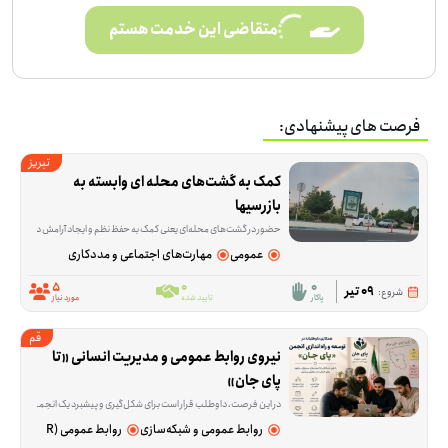
متقاضی این خدمت هستم
فرصت های پیشنهادی:
تبریز
کمک به گشت‌های محله ای وابسته به 
بازرسیها
حضور در گشت‌های محله‌ای یعنی کمک به حفظ نظم و ایجاد آرامش در فضاهای عمومی محله. این فرصت برای افرادی تعریف شده که می‌خواهند در یک فعالیت مشخص و میدانی، بخشی از رون
عمومی
مهارت‌های اجتماعی و مددکاری
5
0
0
09 تیر
شروع:
پاکار
تایید شده
مورد نیاز
قم
نیروی روابط عمومی و مدیریت انسانی «تا 
پای جان»
در این فرصت، داوطلب قرار است برای شکل‌گیری و پیشبرد یک انجمن مشارکت‌محور آنلاین در شرایط بحرانی و جنگی نقش تیم نیروی انسانی و روابط عمومی را بر عهده بگیرد. بخش مهم کار، ارتباط گرفتن با افراد، پیگیری کارها و کمک به هماهنگ شدن مسیر فعالیت‌هاست تا وب سایت مجموعه «تا پای جان» بتواند منسجم‌تر جلو برود. ما در مج
روابط عمومی و شبکه‌سازی
روابط عمومی (PR)