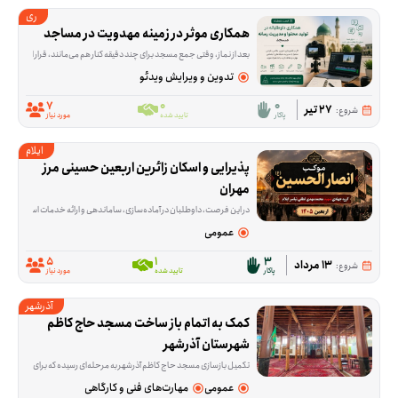
ری
همکاری موثر در زمینه مهدویت در مساجد
بعد از نماز، وقتی جمع مسجد برای چند دقیقه کنار هم می‌مانند، قرار است محتوای کوتاه و قابل فهمی درباره مهدویت پخش شود؛ محتوایی که با ویدئوپروژکتور نمایش داده می‌شود و بین ۳ تا ۱۰ دقیقه زمان می‌گیرد. این فرصت برای اجرای همین برنامه در مسجدها شکل گرفته و داوطلب می‌تواند در هماهنگی، پخش محتوا یا فراهم‌کردن
تدوین و ویرایش ویدئو
7
0
0
27 تیر
شروع:
پاکار
تایید شده
مورد نیاز
ایلام
پذیرایی و اسکان زائرین اربعین حسینی مرز 
مهران
در این فرصت، داوطلبان در آماده‌سازی، ساماندهی و ارائه خدمات اسکان و پذیرا
عمومی
5
1
3
13 مرداد
شروع:
پاکار
تایید شده
مورد نیاز
آذرشهر
کمک به اتمام باز ساخت مسجد حاج کاظم 
شهرستان آذرشهر
تکمیل بازسازی مسجد حاج کاظم آذرشهر به مرحله‌ای رسیده که برای ادامه‌ی کار، هم کمک مالی لازم است و هم حضور داوطلبانی که در کارهای اجرایی ساختمان مهارت دارند. این فرصت برا
عمومی
مهارت‌های فنی و کارگاهی