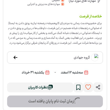
عمومی
مهارت های مورد نیاز:
مهارت‌های مدیریتی و اجرایی
خلاصه از فرصت
برای حضوروخدمت رسانی به مردم پای کاروهمیشه درصحنه نیازبه رونق دادن به ایستگ
اه صلواتی درتجمعات شبانه هستیم
-
در این فرصت، داوطلب‌ها در برپایی و رونق دادن ب
ه ایستگاه صلواتی در تجمعات شبانه کمک می‌کنند و بخشی از کار موکب‌داری را پیش م
ی‌برند. حضور در این فعالیت یعنی کمک به آماده‌سازی و خدمت‌رسانی به مردمی که در ا
ین برنامه‌ها شرکت می‌کنند. این فرصت در ورزقانِ آذربایجان شرقی برگزار می‌شود و در د
سته فعالیت‌های آیینی و مذهبی قرار می‌گیرد. برای این کار، بیشتر از هر چیز حضور مسئو
لانه و آمادگی برای همکاری در فضای جمعی به کار می‌آید. اگر مایلید در خدمت‌رسانی ای
گروه جهادی
ن ایستگاه صلواتی سهمی داشته باشید، می‌توانید به این فرصت بپیوندید.
-
سه‌شنبه 12 اسفند
یکشنبه 31 خرداد
نظرات کاربران
زمان ثبت نام پایان یافته است