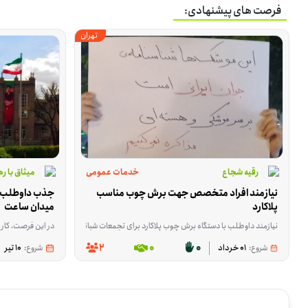
فرصت های پیشنهادی:
تهران
رقیه شجاع
خدمات عمومی
میثاق با ر
نیازمند افراد متخصص جهت برش چوب مناسب 
پلاکارد
میدان ساعت
نیازمند داوطلب با دستگاه برش چوب پلاکارد برای تجمعات شبانه
در این فرصت، کار داوطلبان کمک به هماهنگی و حضور در پویشی است که برای اهتزاز 24 ساعته پرچم ایران در میدان ساعت ان
2
0
0
شروع:
01 خرداد
شروع:
10 تیر