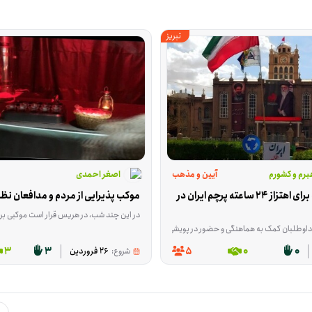
تبریز
هبرم و کشورم
آیین و مذهب
اصغر احمدی
جذب داوطلب برای اهتزاز 24 ساعته پرچم ایران در 
موکب پذیرایی از مردم و مدافعان نظم
در این چند شب، در هریس قرار است موکبی برای پذیرایی ساده از مردم و مدافعان نظم و امنیت برپا شود. این
جام می‌شود. هدف پروژه این است که در روزهای 13 تیر تا 19 تیر، برای زمان‌بندی ساعت‌ها و روزهای حضور داوطلبان برنامه‌ریزی شود. این فعالیت در تبریزِ آذربایجان شرقی برگزار می‌شود و در دسته فرهنگ و هنر قرار می‌گیرد. برای این فرصت، افرادی مناسب‌اند که بتوانند در هماهنگی زمان حضور و رزرو ساعت و روز مشارکت کنند و با نظم در اجرای برنامه کنار گروه باشند. اگر مایلید در این برنامه داوطلب شوید، برای ثبت زمان حضور خود اقدام کنید.
3
3
5
0
0
شروع:
26 فروردین