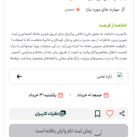
مهارت های مورد نیاز:
عمومی
خلاصه از فرصت
مأموریت «لبخند به عشق علی» تلاشی پرانرژی برای تزریق شور و نشاط اجتماعی و ثبت
شیرین‌ترین خاطرات از عید غدیر در ذهن و جان کودکان و خانواده‌هاست که با استفاده ا
ز ظرفیت فضاهای عمومی محله به اجرا درمی‌آید. در این عملیات پویا، نوجوانان با درک
اهمیت انتقال مفاهیم والای ولایت و اخوت از طریق زبان جذاب نشاط و سرگرمی، آستین
همت بالا زده و در مسیرهای پرتردد، پارک‌های محلی یا فضاهای همجوار مساجد، غرفه‌ها
و ایستگاه‌های بازی خیابانی را با تزئیناتی شاد، رنگارنگ و متناسب با حال‌وهوای عید برپا
می‌کنند. این ایستگاه‌های شادی‌آفرین با تدارک بازی‌های ساده، کم‌هزینه اما به‌شدت پره
تازه نفس
یجان و میدانی مانند پرتاب حلقه، دارت، ایستگاه نقاشی یا مسابقات کوتاه مهارتی و فکر
ی تجهیز می‌شوند، درحالی‌که میدان‌داری، مدیریت و اداره صفر تا صد این غرفه‌ها بر عه
ده خود نوجوانان است. در اوج این مأموریت، میزبانان تازه‌نفس با آغوشی باز و چهره‌ای
-
جمعه 01 خرداد
یکشنبه 31 خرداد
خندان از کودکان محله استقبال کرده، فضایی سرشار از رقابت سالم و رفاقت مؤمنانه می‌آ
فرینند و در نهایت با اهدای جوایز کوچک، عیدی‌های نمادین یا هدایای یادبود خرد نظیر
پیکسل و لوازم‌التحریر که مزیّن به نام و یاد امیرالمؤمنین (ع) است، لبخندی ماندگار بر ل
نظرات کاربران
ب‌های نسل آینده می‌نشانند و چهره‌ای سراسر انرژی و امید از عید بزرگ غدیر ترسیم می‌ک
نند.
-
در این فرصت، داوطلب‌ها در برپایی و اداره‌ی غرفه‌های بازی برای کودکان نقش دار
ند؛ از آماده‌کردن فضای غرفه تا اجرای بازی‌های ساده و پرتحرک مثل پرتاب حلقه، دارت،
زمان ثبت نام پایان یافته است
نقاشی یا مسابقه‌های کوتاه. محور اصلی کار این است که نوجوان‌ها خودشان مدیریت غ