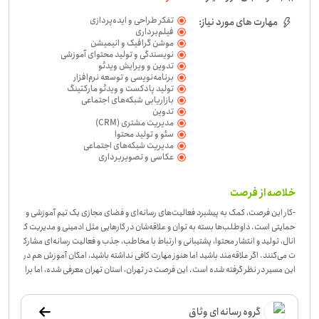
تفکر طراحی و ایده‌پردازی
مهارت های مورد نیاز:
فیلم‌برداری
موشن گرافیک و انیمیشن
نویسندگی و تولید محتوای آموزشی
تدوین و ویرایش ویدئو
برنامه‌نویسی و توسعه نرم‌افزار
تولید پادکست و ویدئو مارکتینگ
بازاریابی شبکه‌های اجتماعی
تدوین
مدیریت مشتری (CRM)
سئو و تولید محتوا
مدیریت شبکه‌های اجتماعی
عکاسی و تصویربرداری
خلاصه از فرصت
-
کار این فرصت، کمک به پیشبرد فعالیت‌های رسانه‌ای و فضای مجازی یک تیم آموزشی و
حمایتی است. داوطلب‌ها بسته به توان و علاقه‌شان در کارهایی مثل ادمینی و مدیریت ک
انال، تولید و انتشار محتوا، پشتیبانی و ارتباط با مخاطب، جذب و فعالیت رسانه‌ای مشارک
ت می‌کنند. اگر علاقه‌مند باشید اما هنوز مهارت کافی نداشته باشید، امکان آموزش هم در
این مسیر در نظر گرفته شده است. این فرصت در تهران، استان تهران معرفی شده، اما برا
ی توسعه‌ی تیم رسانه در تهران و سراسر ایران نیرو جذب می‌شود. برای کسانی مناسب اس
ت که مسئولیت‌پذیرند، به کار رسانه و فضای مجازی علاقه دارند و می‌توانند در ارتباط با
گروه رسانه ای وثاق
مخاطب یا پیشبرد کارهای محتوایی نقش بگیرند. این همکاری می‌تواند برای افرادی که