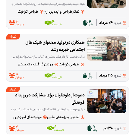
بنیاد خیریه رشد برای معرفی بهتر فعالیت‌ها، روایت اثرات اجتماعی و گسترش ا
تفکر طراحی و ایده‌پردازی
طراحی گرافیک
10
4
4
04 مرداد
شروع:
پاکار
تایید شده
مورد نیاز
تهران
همکاری در تولید محتوای شبکه‌های 
اجتماعی خیریه رشد
در این فرصت، کار داوطلب بیشتر روی آماده‌سازی محتوای روزانه می‌چرخد. راش‌ها و عکس‌ها از قبل در اختیار شما قرار می‌گیرد و لازم است از آن‌ها برای تدوین ریلز اینستاگرام، پست‌های گزار
طراحی گرافیک
موشن گرافیک و انیمیشن
10
3
4
25 مرداد
شروع:
پاکار
تایید شده
مورد نیاز
تهران
دعوت از داوطلبان برای مشارکت در رویداد 
فرهنگی
در این فرصت از داوطلبان ۱۸ تا ۳۰ سال دعوت می‌شود تا در یک رویداد فرهنگی با محوریت گفت‌وگو، هم‌اندیشی و بررسی راهکارهای حمایت از اقشار نیازمند جامعه از جمله افراد بی‌بضاعت، بی‌سرپرست و دارای معلولیت مشارکت کنند. در این برنامه، شرکت‌کنندگان در کنار سایر داوطلبان، حامیان و جمعی از هنرمندان پاکار، درباره راهکارهای مؤثر برای افزایش مشارکت اجتماعی و توسعه فعالیت‌های حمایتی به تبادل نظر خواهند پرداخت. همچنین بخشی از برنامه به مستندسازی و انتشار محتوای رویداد در فضای مجازی اختصاص دارد.
تحقیق و پژوهش علمی
مهارت‌های آموزشی و پژوهشی
7
6
7
30 تیر
شروع:
پاکار
تایید شده
مورد نیاز