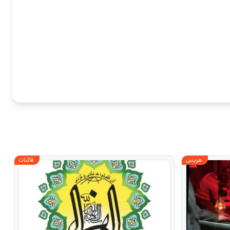
هریس
قائنات