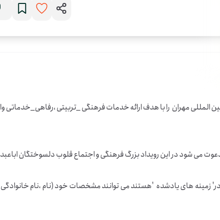
ر' زمینه های یادشده  'هستند می توانند مشخصات خود (نام ،نام خانوادگی ،کدم