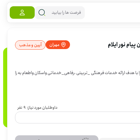
یام نور ایلام
مهران
آیین و مذهب
 دانشگاه پیام نور ایلام قصد برپایی موکب در مسیر نور در مرز بین المللی مهران را با هدف ارائه خدمات فرهنگی _تربیتی ،رفاهی_خدماتی واسکان واطعام به زا
داوطلبان مورد نیاز:
9
نفر