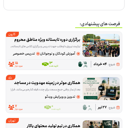
فرصت های پیشنهادی:
کارون
برگزاری دوره تابستانه ویژه مناطق محروم
نیازمند نیروی داوطلب جهت تدریس و برگزاری کلاس های تابستانه برای نوجو
آموزش کودکان و نوجوانان
تدریس خصوصی (ریاضیات، عل
15
13
15
04 خرداد
شروع:
پاکار
تایید شده
مورد نیاز
ری
همکاری موثر در زمینه مهدویت در مساجد
بعد از نماز، وقتی جمع مسجد برای چند دقیقه کنار هم می‌مانند، قرار است محتوای کوتاه و قابل فهمی درباره مهدویت پخش شود؛ محتوایی که با ویدئوپروژکتور نمایش داده می‌شود و بین ۳ تا ۱۰ دقیقه زمان می‌گیرد. این فرصت برای اجرای همین برنامه در مسجدها شکل گرفته و داوطلب می‌تواند در هماهنگی، پخش محتوا یا فراهم‌کردن
تدوین و ویرایش ویدئو
7
0
0
27 تیر
شروع:
پاکار
تایید شده
مورد نیاز
تهران
همکاری در تیم تولید محتوای پاکار