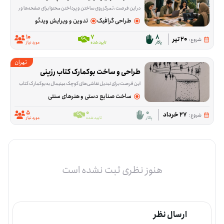
در این فرصت، تمرکز روی ساختن و پرداختن محتوا برای صفحه‌ها و رسانه‌های پاکار است؛ از هم‌فکری برای پیدا کردن ایده تا کمک به نوشتن یا شکل دادن به روایت‌ه
طراحی گرافیک
تدوین و ویرایش ویدئو
10
7
8
20 تیر
شروع:
پاکار
تایید شده
مورد نیاز
تهران
طراحی و ساخت بوکمارک کتاب رزینی
این فرصت برای تبدیل نقاشی‌های کوچک مینیمال به بوکمارک کتاب شکل گرفته است. کاری که داوطلب انجام می‌دهد، کمک در آماده‌سازی این طرح‌ها با استفاده از رزین یا طلق است تا از یک
ساخت صنایع دستی و هنرهای سنتی
5
0
0
27 خرداد
شروع:
پاکار
تایید شده
مورد نیاز
هنوز نظری ثبت نشده است
ارسال نظر