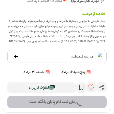
مهارت های مورد نیاز:
مهارت‌های آموزشی و پژوهشی
خلاصه از فرصت
نقش تاریخی ما مردم برای مقابله با آمریکا و جلوگیری از تفرقه و تجزیه ، وابسته به این ع
ملیات مشترک ما در اربعین و رسوندن این پیام به مردم عراق داره عملیاتی که می‌تونه س
رنوشت منطقه و جنگ رو مشخص کنه
-
به گوش همه برسان 🔸مهمات عملیات روایتگری
در اربعین را از اینجا دانلود و چاپ کنید 👇🏻 ➖ نقشه منطقه ما به زبان فارسی (https://
eitaa.com/palestinestory/4391) ➖ نقشه منطقه ما به زبان عربی (https://eit
aa.com/palestinestory/4393) 🔸روایت هم‌سرنوشتی و مقاومت مردم منطقه غر
ب آسیا از زبان شهید سیدحسن نصرالله را به همه مخصوصاً عراقی‌ها برسان 👇🏻 ➖ لینک
مدرسه فلسطین
مشاهده روایت شهید سیدحسن نصرالله (نسخه فارسی) : https://eitaa.com/pale
stinestory/4293 ➖ لینک مشاهده روایت شهید سیدحسن نصرالله (نسخه عربی) : h
ttps://eitaa.com/palestinestory/4342 🔻 این ویدئو را در تلفن همراه داشته ب
-
پنج‌شنبه 16 مرداد
جمعه 31 مرداد
اش و به عراقی‌ها برسان .
نظرات کاربران
زمان ثبت نام پایان یافته است