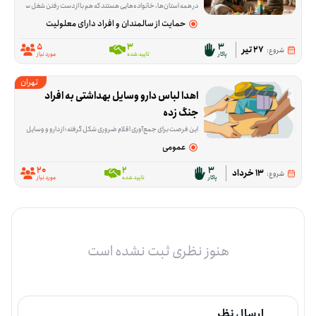
در همه استان‌ها، خانواده‌هایی هستند که هم با از دست رفتن شغل سرپرست و هم با هزینه‌های بالای مراقبت از فرزند اتیسم زیر فشا
حمایت از سالمندان و افراد دارای معلولیت
5
3
3
27 تیر
شروع:
پاکار
تایید شده
مورد نیاز
تهران
اهدا لباس دارو وسایل بهداشتی به افراد 
جنگ زده
این فرصت برای جمع‌آوری اقلام ضروری شکل گرفته؛ از دارو و وسایل بهداشتی مثل پوشک و شیر خشک تا لباس نو یا در حد نو، پک‌های ارزاق و بعضی وسایل خانه. هدف این است که بخشی از نیازهای اولیه
عمومی
20
2
3
13 خرداد
شروع:
پاکار
تایید شده
مورد نیاز
هنوز نظری ثبت نشده است
ارسال نظر