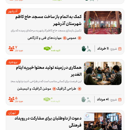
آذرشهر
کمک به اتمام باز ساخت مسجد حاج کاظم 
شهرستان آذرشهر
تکمیل بازسازی مسجد حاج کاظم آذرشهر به مرحله‌ای رسیده که برای ادامه‌ی کار، هم کمک مالی لازم است و هم حضور داوطلبانی که در کارهای اجرایی ساختمان مهارت دارند. این فرصت برا
عمومی
مهارت‌های فنی و کارگاهی
7
1
1
11 خرداد
شروع:
پاکار
تایید شده
مورد نیاز
بروجرد
همکاری در زمینه تولید محتوا خیریه ایتام 
الغدیر
این فرصت برای کسانی مناسب است که در طراحی، ادیت و تولید محتوا مهارت دارند و می‌خواهند توانایی‌شان را در معرفی بهتر یک مجموعه‌ی اجتماعی به کار بگیرند. خیریه ایتام الغدی
طراحی گرافیک
موشن گرافیک و انیمیشن
5
0
0
01 مرداد
شروع:
پاکار
تایید شده
مورد نیاز
تهران
دعوت از داوطلبان برای مشارکت در رویداد 
فرهنگی