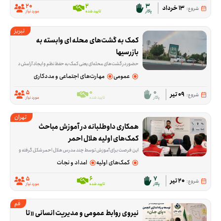
20
2
3
13 خرداد
شروع:
پاکار
تایید شده
مورد نیاز
تبریز
کمک به گشت‌های محله ای وابسته به 
بازرسیها
حضور در گشت‌های محله‌ای یعنی کمک به حفظ نظم و ایجاد آرامش در فضاهای عمومی محله. این فرصت برای افرادی تعریف شده که می‌خواهند در یک فعالیت مشخص و میدانی، بخشی از رون
عمومی
مهارت‌های اجتماعی و مددکاری
5
0
0
09 تیر
شروع:
پاکار
تایید شده
مورد نیاز
تهران
همکاری داوطلبانه در آموزش مباحث 
کمک‌های اولیه هلال احمر
این فرصت برای آموزش توسط چند مدرس هلال احمر شکل گرفته و تمرکز آن روی انتقال نکات کاربردی در حوزه حوادث و بحران است. داوطلبانی که در این زمینه آموزش دیده‌
کمک‌های اولیه
امداد و نجات
5
6
7
20 تیر
شروع:
پاکار
تایید شده
مورد نیاز
قم
نیروی روابط عمومی و مدیریت انسانی «تا 