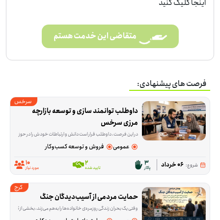
اینجا کلیک کنید
متقاضی این خدمت هستم
فرصت های پیشنهادی:
سرخس
داوطلب توانمند سازی و توسعه بازارچه 
مرزی سرخس
در این فرصت، داوطلب قرار است دانش و ارتباطات خودش را در حوزه تجارت بین‌الملل به کار بگیرد؛ از انتقال تجربه و آموزش گرفته تا ارتباط‌گیری و بازاریابی برای بازارهای ترکمنستان، قزاقستان، تاجیکستان و دیگر کشورهای CIS. این فعالیت برای کسانی مناسب است که در زمینه ترخیص، تولید، بازرگانی، آموزش یا کسب‌وکار تجربه دارند و می
عمومی
فروش و توسعه کسب‌وکار
10
2
3
06 خرداد
شروع:
پاکار
تایید شده
مورد نیاز
کرج
حمایت مردمی از آسیب‌دیدگان جنگ
وقتی یک بحران زندگی روزمره‌ی خانواده‌ها را به‌هم می‌زند، بخشی از کمک‌ها در تأمین نیازهای اولیه خلاصه می‌شود و بخشی دیگر به بازسازی و جبران آسیب‌ها برمی‌گردد. این پویش ب