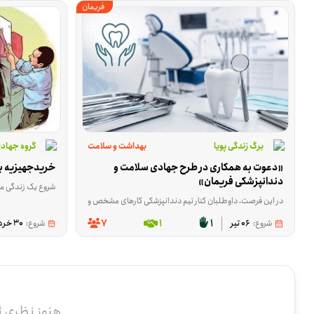
فریمان
برگ زندگی پویا
بهداشت و سلامت
گروه جهاد
«دعوت به همکاری در طرح جهادی سلامت و 
خریدجهیزیه بر
دندانپزشکی فریمان»
شروع یک زندگی مشترک برای بعضی خانواده‌ها
در این فرصت، داوطلبان کنار تیم دندانپزشکی کارهای مشخص و مهمی را پیش می‌برند؛ از آماده‌سازی و ضدعفونی تجهیزات و آماده کردن مواد مصرفی گرفته تا پذیرش و راهنمایی مراجعان و کمک در روند درمان. ای
7
1
1
شروع:
06 تیر
شروع:
30 خرداد
هنوز نظری 