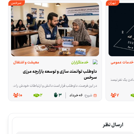
تهران
سرخس
خدمات عمومی
خدمتگزاران
معیشت و اشتغال
داوطلب توانمند سازی و توسعه بازارچه مرزی 
سرخس
مرکزش روی تأمین بخشی از نیازهای واقعی شروع زندگی است. اگر دوست دارید در کاری مشخص و ملموس برای خانواده‌های نیازمند اصفهان، استان اصفهان مشارکت داشته باشید، این فرصت می‌تواند انتخاب مناسبی باشد. اگر مایلید در این مسیر کنار این
یا بخشی از زندگی روزمره‌شان هم درگیر می‌شوند و حرف زدن درباره‌اش برایشان ساده نیست. این فرصت برای همکاری در یک دوره آنلاین سوگ‌درمانی شکل گرفته تا به بهتر شدن عملکرد روان‌شناختی در اتاق درمان کمک کند و 
د، قلندرآباد، سفیدسنگ، روستای تقی‌آباد و روستای سنگ‌بست را پوشش می‌دهد. هدف این طرح، کمک به ارائه خدمات دندانپزشکی برای خانواده‌های کم‌برخوردار، مددجویان کمیته امداد و بهزیستی و دهک‌های پایین درآمدی است. اگر در
در این فرصت، داوطلب قرار است دانش و ارتباطات خودش را در حوزه تجارت بین‌الملل به کار بگیرد؛ از انتقال تجربه و آموزش گرفته تا ارتباط‌گیری و بازاریابی برای بازارهای ترکمنستان، قزاقستان، تاجیکستان و دیگر کشورهای CIS. این فعالیت برای کسانی مناسب است که در زمینه ترخیص، تولید، بازرگانی، آموزش یا کسب‌و
10
2
3
7
شروع:
06 خرداد
ارسال نظر