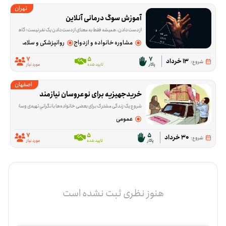
تهران
آموزش سوگ درمانی آنلاین
از دست دادن، همیشه فقط به معنای از دست دادن یک نفر نیست؛ گاهی آدم‌ها با فقدان آرامش، امنیت یا بخشی از زندگی روزمره‌شان هم درگیر می‌شوند و حرف زدن درباره‌اش ب
مشاوره خانواده و ازدواج
روانپزشکی و سلامت روان
7
5
7
13 خرداد
شروع:
پاکار
تایید شده
مورد نیاز
اصفهان
خریدجهیزیه برای نوعروسان نیازمند
شروع یک زندگی مشترک برای بعضی خانواده‌ها با نگرانیِ تهیه‌ی وسایل اولیه خانه همراه است. این فرصت برای کمک به خرید جهیزیه نوعروسانی شکل گرفته که در آستانه ازدواج هستند و در من
عمومی
7
5
5
30 خرداد
شروع:
پاکار
تایید شده
مورد نیاز
هنوز نظری ثبت نشده است